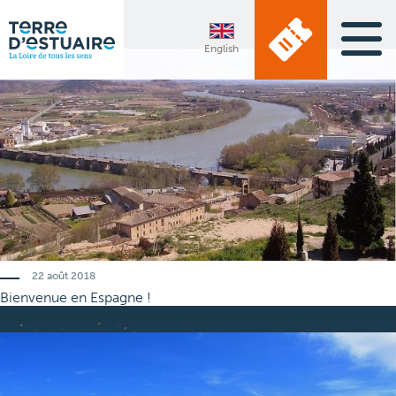
English
22 août 2018
Bienvenue en
Espagne
!