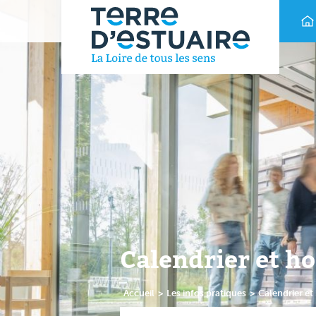
Calendrier et h
Accueil
>
Les infos pratiques
>
Calendrier et