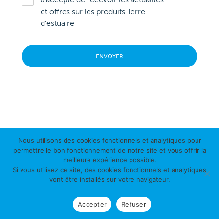
et offres sur les produits Terre
d'estuaire
Nous utilisons des cookies fonctionnels et analytiques pour
permettre le bon fonctionnement de notre site et vous offrir la
ESPACE PRESSE
meilleure expérience possible.
Si vous utilisez ce site, des cookies fonctionnels et analytiques
vont être installés sur votre navigateur.
Mentions légales et conditions générales de vente
Contact
Accepter
Refuser
© 2026 - Terre d’estuaire - Tous droits réservés